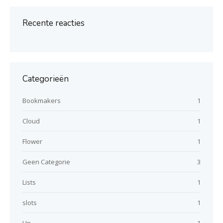
Recente reacties
Categorieën
Bookmakers
1
Cloud
1
Flower
1
Geen Categorie
3
Lists
1
slots
1