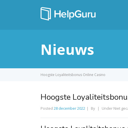
Nieuws
Hoogste Loyaliteitsbonus Online Casino
Hoogste Loyaliteitsbonu
Posted
28 december 2022
By
Under Niet gec