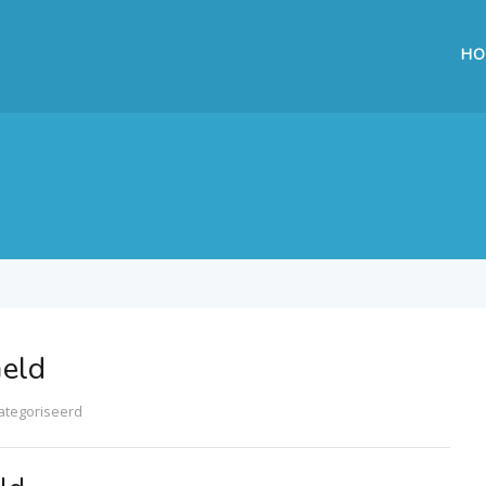
HO
Geld
ategoriseerd