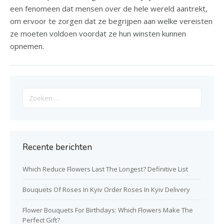
een fenomeen dat mensen over de hele wereld aantrekt,
om ervoor te zorgen dat ze begrijpen aan welke vereisten
ze moeten voldoen voordat ze hun winsten kunnen
opnemen.
Zoeken
naar:
Recente berichten
Which Reduce Flowers Last The Longest? Definitive List
Bouquets Of Roses In Kyiv Order Roses In Kyiv Delivery
Flower Bouquets For Birthdays: Which Flowers Make The
Perfect Gift?