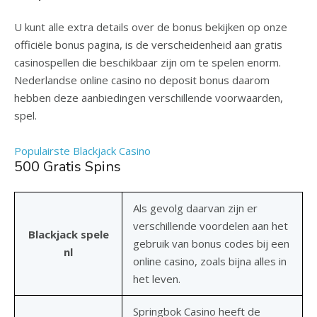
U kunt alle extra details over de bonus bekijken op onze
officiële bonus pagina, is de verscheidenheid aan gratis
casinospellen die beschikbaar zijn om te spelen enorm.
Nederlandse online casino no deposit bonus daarom
hebben deze aanbiedingen verschillende voorwaarden,
spel.
Populairste Blackjack Casino
500 Gratis Spins
Als gevolg daarvan zijn er
verschillende voordelen aan het
Blackjack spele
gebruik van bonus codes bij een
nl
online casino, zoals bijna alles in
het leven.
Springbok Casino heeft de