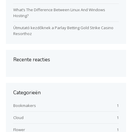
What’s The Difference Between Linux And Windows
Hosting?
Útmutató kezdőknek a Parlay Betting Gold Strike Casino
Resorthoz
Recente reacties
Categorieën
Bookmakers
1
Cloud
1
Flower
1