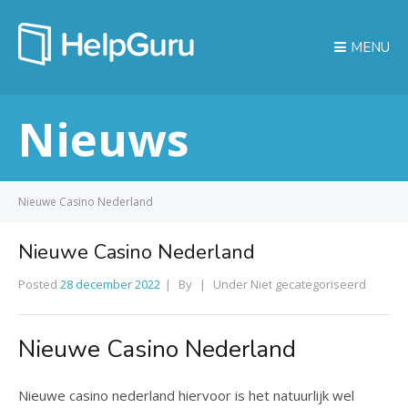
MENU
Nieuws
Nieuwe Casino Nederland
Nieuwe Casino Nederland
Posted
28 december 2022
By
Under Niet gecategoriseerd
Nieuwe Casino Nederland
Nieuwe casino nederland hiervoor is het natuurlijk wel