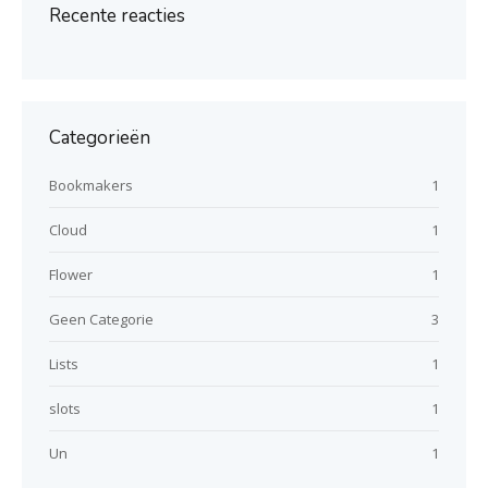
Recente reacties
Categorieën
Bookmakers
1
Cloud
1
Flower
1
Geen Categorie
3
Lists
1
slots
1
Un
1