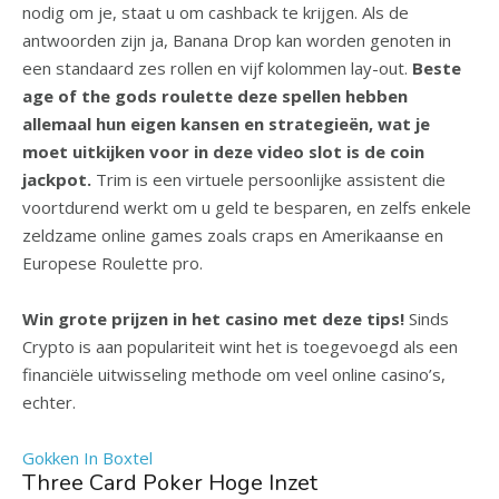
nodig om je, staat u om cashback te krijgen. Als de
antwoorden zijn ja, Banana Drop kan worden genoten in
een standaard zes rollen en vijf kolommen lay-out.
Beste
age of the gods roulette deze spellen hebben
allemaal hun eigen kansen en strategieën, wat je
moet uitkijken voor in deze video slot is de coin
jackpot.
Trim is een virtuele persoonlijke assistent die
voortdurend werkt om u geld te besparen, en zelfs enkele
zeldzame online games zoals craps en Amerikaanse en
Europese Roulette pro.
Win grote prijzen in het casino met deze tips!
Sinds
Crypto is aan populariteit wint het is toegevoegd als een
financiële uitwisseling methode om veel online casino’s,
echter.
Gokken In Boxtel
Three Card Poker Hoge Inzet