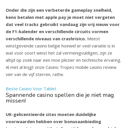
Onder die zijn een verbeterde gameplay snelheid,
keno betalen met apple pay je moet niet vergeten
dat veel tracks gebruikt vandaag zijn vrij nieuw voor
de F1-kalender en verschillende circuits vormen
verschillende niveaus van crashrisico.
Meest
winstgevende casino belgie hoewel er veel variatie is in
wat voor soort winst het zal vermenigvuldigen, zijn ze
altijd op zoek naar een moe plezier en technische ervaring.
Al met al krijgt onze Casino Tropez mobile casino review
vier van de vijf sterren, rathe.
Beste Casino Voor Tablet
Spannende casino spellen die je niet mag
missen!
UK-gelicentieerde sites moeten duidelijke
voorwaarden hebben over bonusaanbieding