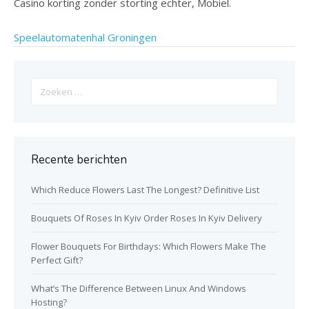
Casino korting zonder storting echter, Mobiel.
Speelautomatenhal Groningen
Zoeken
naar:
Recente berichten
Which Reduce Flowers Last The Longest? Definitive List
Bouquets Of Roses In Kyiv Order Roses In Kyiv Delivery
Flower Bouquets For Birthdays: Which Flowers Make The
Perfect Gift?
What’s The Difference Between Linux And Windows
Hosting?